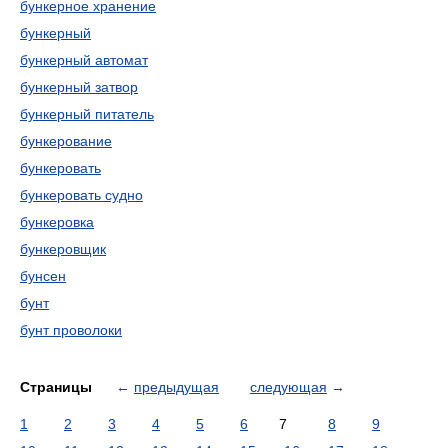
бункерное хранение
бункерный
бункерный автомат
бункерный затвор
бункерный питатель
бункерование
бункеровать
бункеровать судно
бункеровка
бункеровщик
бунсен
бунт
бунт проволоки
Страницы
←
предыдущая
следующая
→
1
2
3
4
5
6
7
8
9