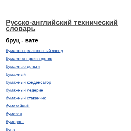
Русско-английский технический
словарь
бруц - вате
бумажно-целлюлозный завод
бумажное производство
бумажные деньги
бумажный
бумажный конденсатор
бумажный ледерин
бумажный стаканчик
бумазейный
бумазея
бумеранг
буна